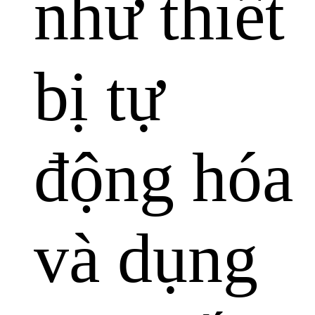
như thiết
bị tự
động hóa
và dụng