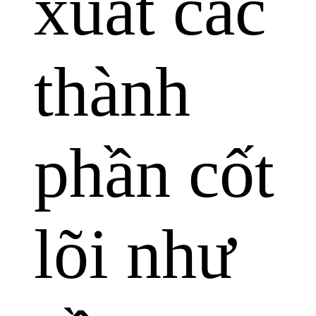
xuất các
thành
phần cốt
lõi như