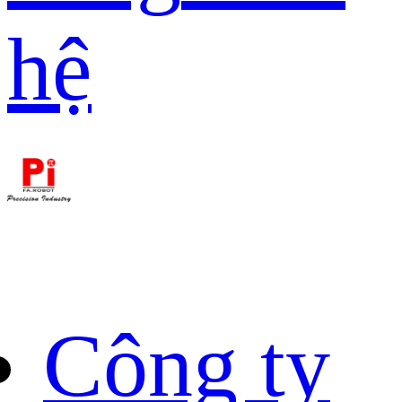
hệ
Công ty