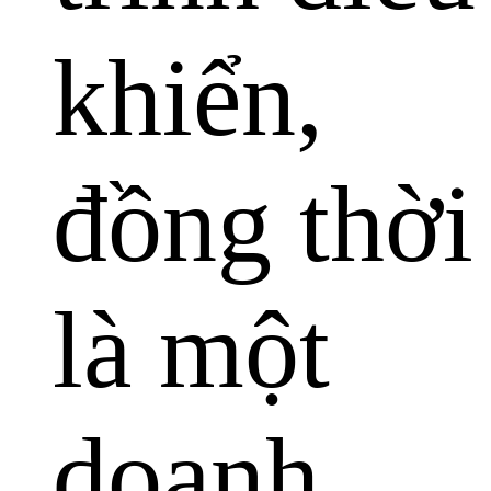
khiển,
đồng thời
là một
doanh