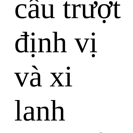
cầu trượt
định vị
và xi
lanh