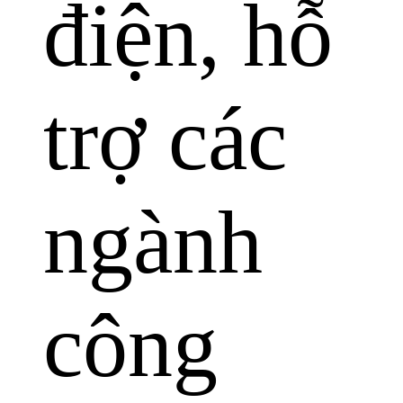
điện, hỗ
trợ các
ngành
công