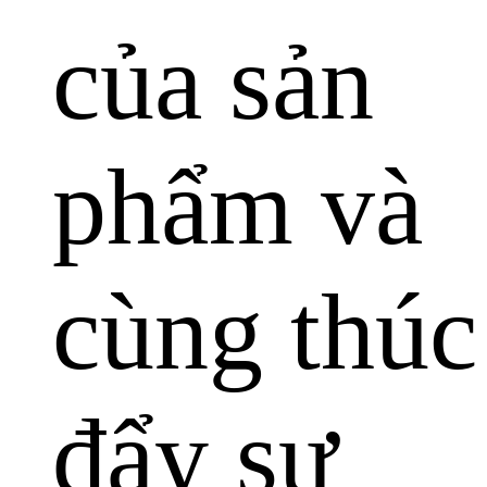
của sản
phẩm và
cùng thúc
đẩy sự