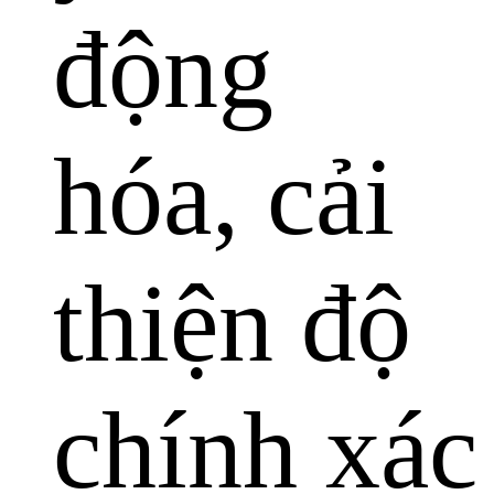
động
hóa, cải
thiện độ
chính xác