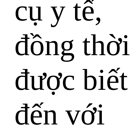
cụ y tế,
đồng thời
được biết
đến với