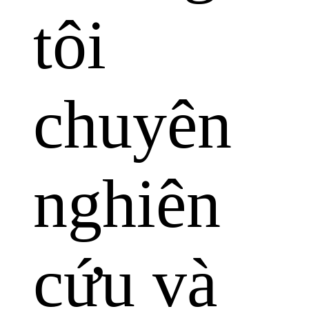
tôi
chuyên
nghiên
cứu và