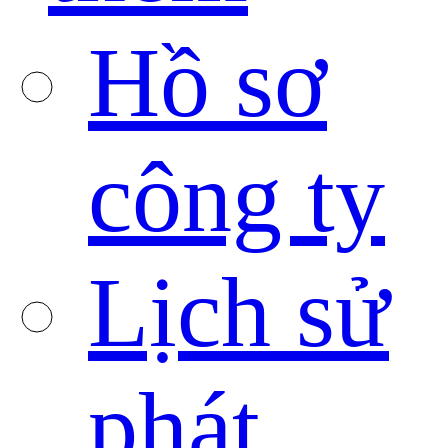
Hồ sơ
công ty
Lịch sử
phát