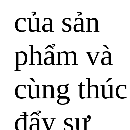
của sản
phẩm và
cùng thúc
đẩy sự