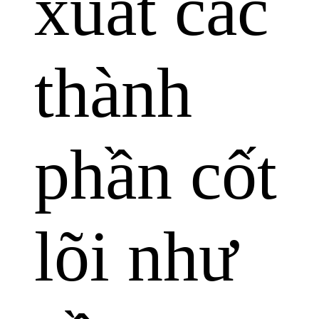
xuất các
thành
phần cốt
lõi như