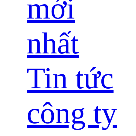
mới
nhất
Tin tức
công ty