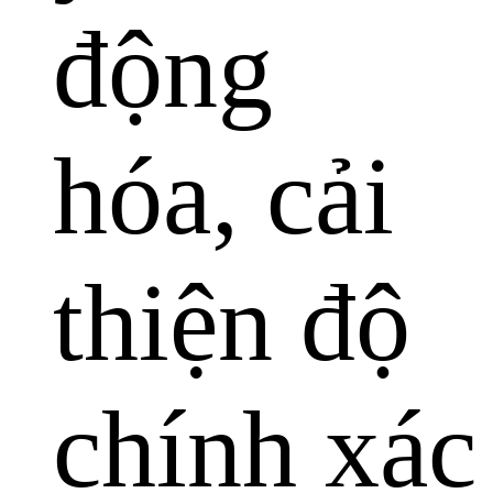
động
hóa, cải
thiện độ
chính xác