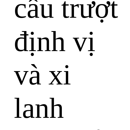
cầu trượt
định vị
và xi
lanh