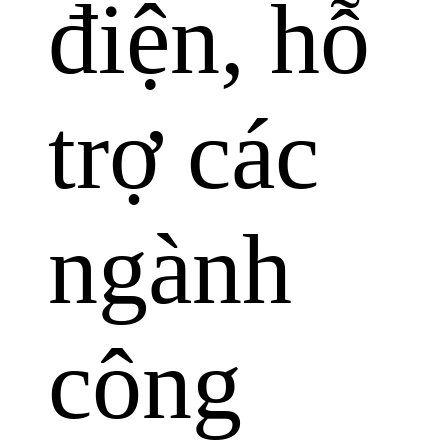
điện, hỗ
trợ các
ngành
công