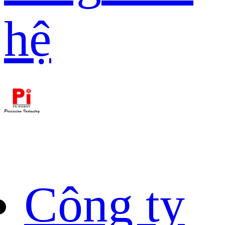
hệ
Công ty