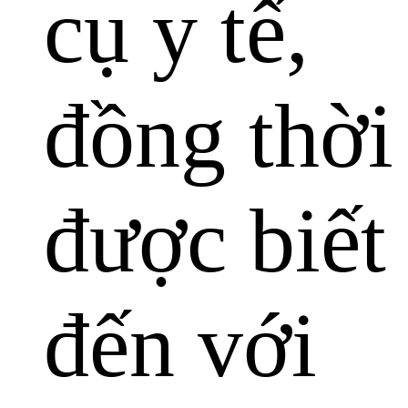
cụ y tế,
đồng thời
được biết
đến với