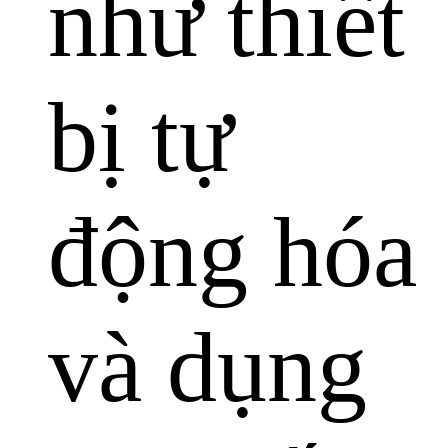
như thiết
bị tự
động hóa
và dụng