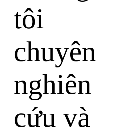
tôi
chuyên
nghiên
cứu và