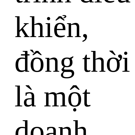
khiển,
đồng thời
là một
doanh