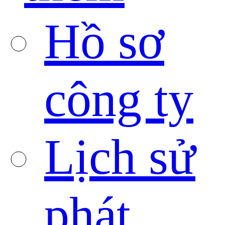
Hồ sơ
công ty
Lịch sử
phát