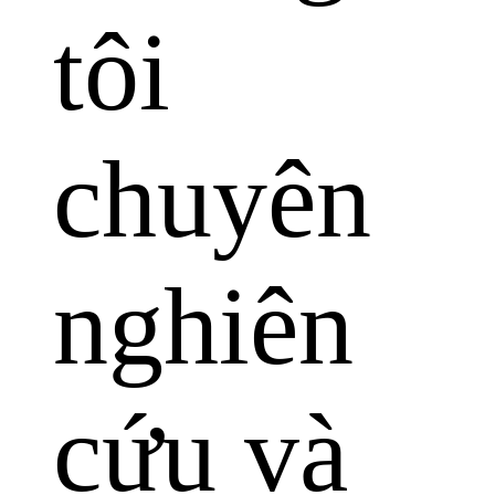
tôi
chuyên
nghiên
cứu và