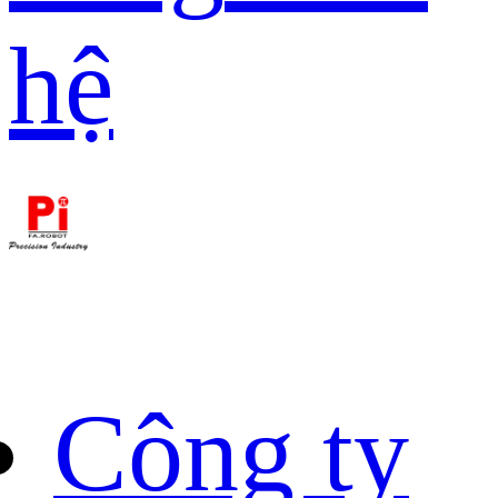
hệ
Công ty