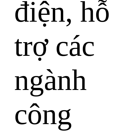
điện, hỗ
trợ các
ngành
công