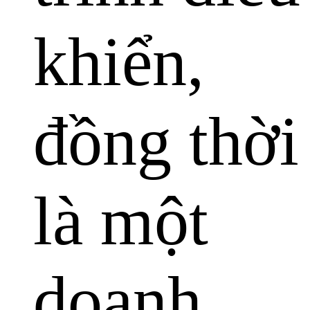
khiển,
đồng thời
là một
doanh