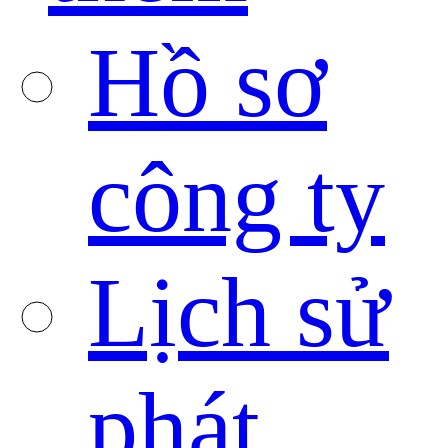
Hồ sơ
công ty
Lịch sử
phát