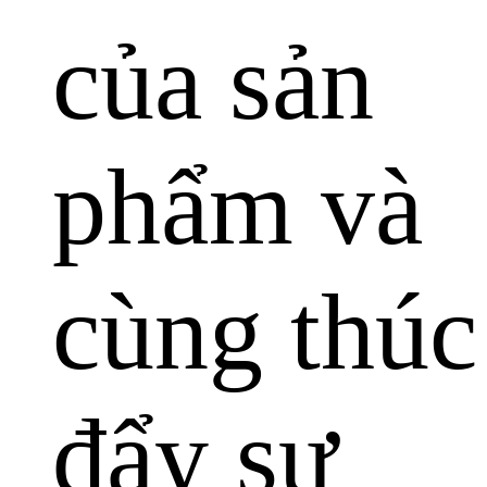
của sản
phẩm và
cùng thúc
đẩy sự