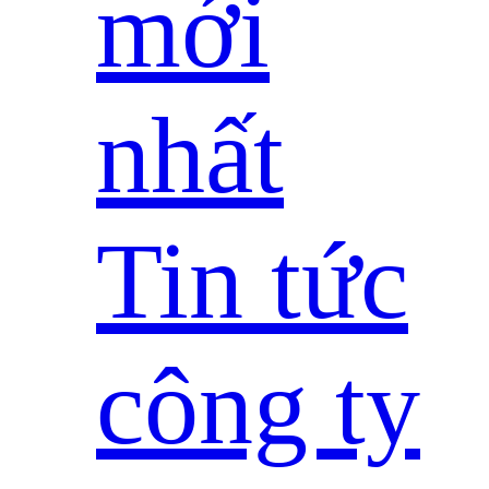
mới
nhất
Tin tức
công ty