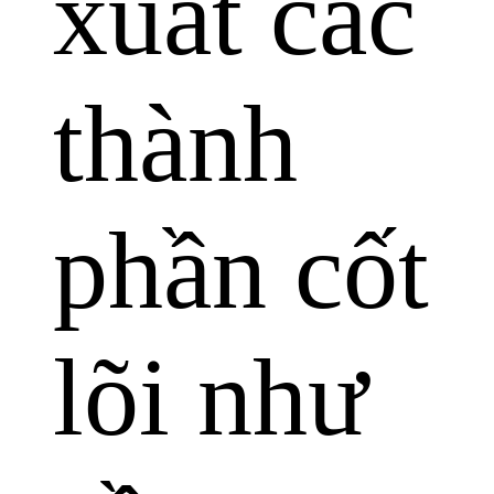
xuất các
thành
phần cốt
lõi như