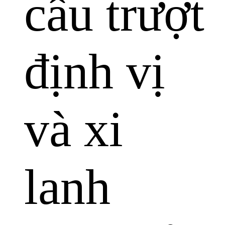
cầu trượt
định vị
và xi
lanh