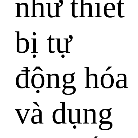
như thiết
bị tự
động hóa
và dụng