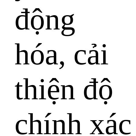
động
hóa, cải
thiện độ
chính xác