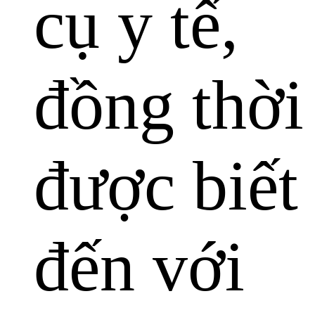
cụ y tế,
đồng thời
được biết
đến với