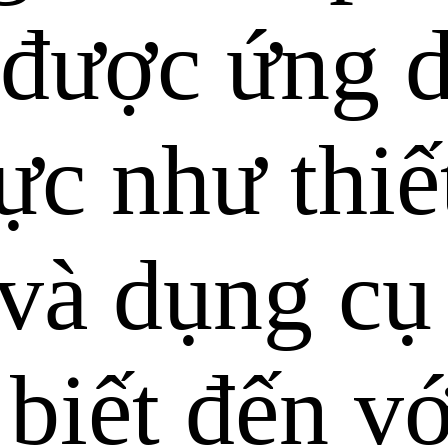
 được ứng 
ực như thiết
và dụng cụ 
 biết đến vớ