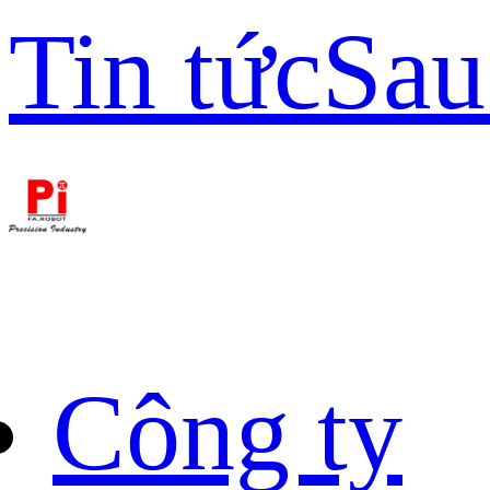
Tin tức
Sau
Công ty