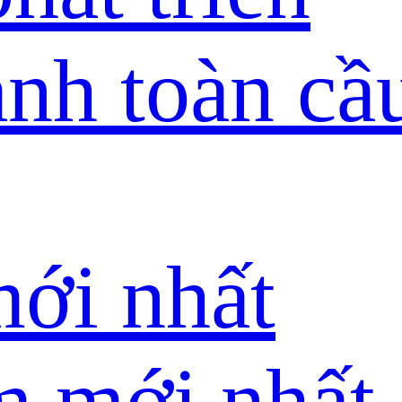
nh toàn cầ
mới nhất
m mới nhất