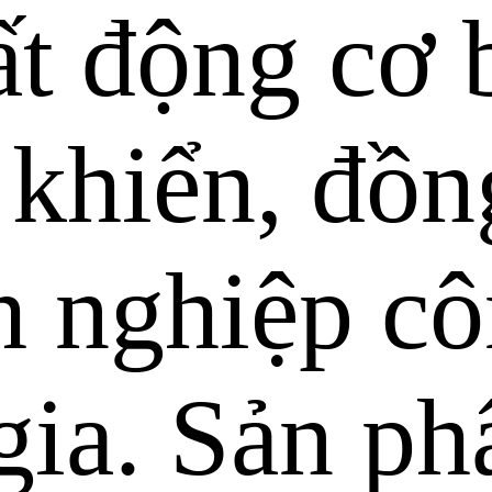
ất động cơ 
 khiển, đồn
h nghiệp cô
gia. Sản p