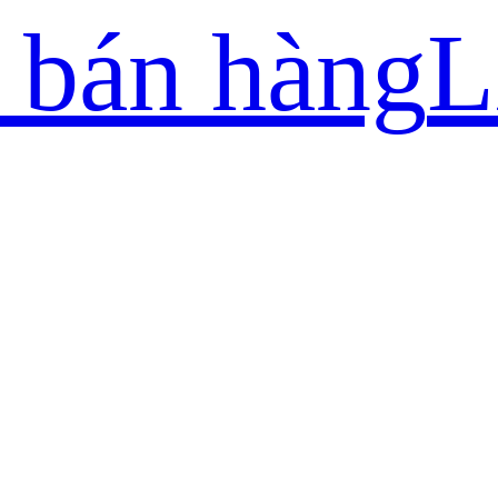
 bán hàng
L