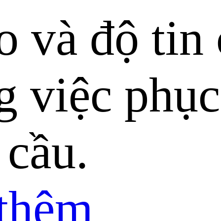
o và độ tin
ng việc phụ
 cầu.
 thêm