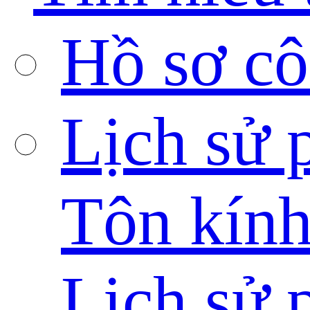
Hồ sơ cô
Lịch sử p
Tôn kín
Lịch sử p