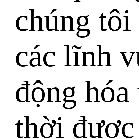
chúng tôi
các lĩnh v
động hóa 
thời được