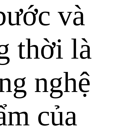
bước và
g thời là
ng nghệ
hẩm của