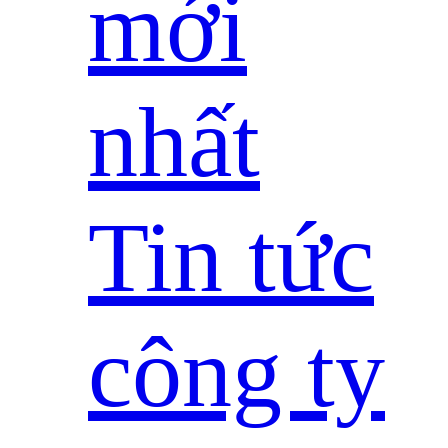
mới
nhất
Tin tức
công ty