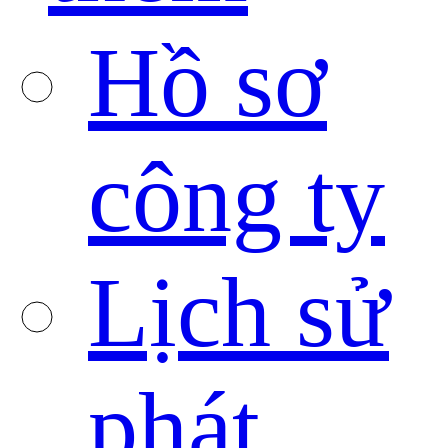
Hồ sơ
công ty
Lịch sử
phát