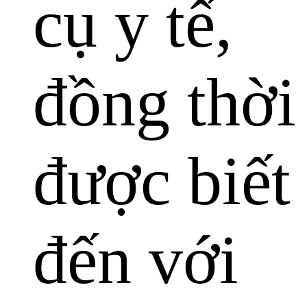
cụ y tế,
đồng thời
được biết
đến với