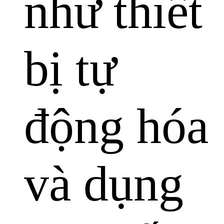
như thiết
bị tự
động hóa
và dụng