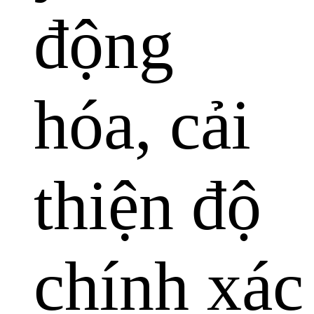
động
hóa, cải
thiện độ
chính xác