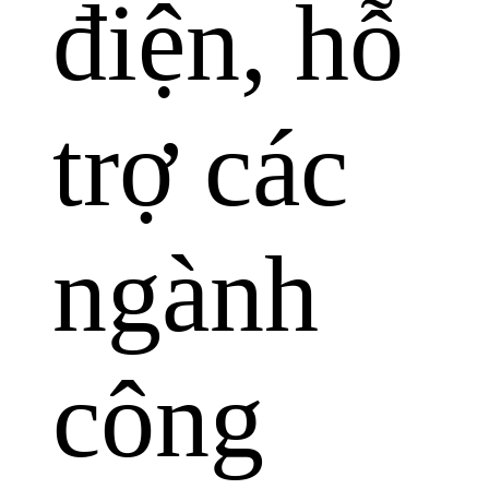
điện, hỗ
trợ các
ngành
công