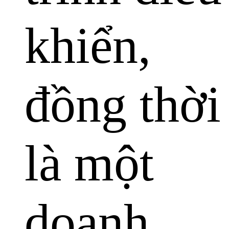
khiển,
đồng thời
là một
doanh