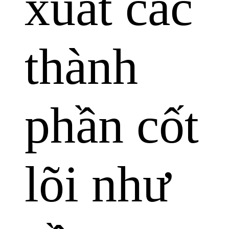
xuất các
thành
phần cốt
lõi như