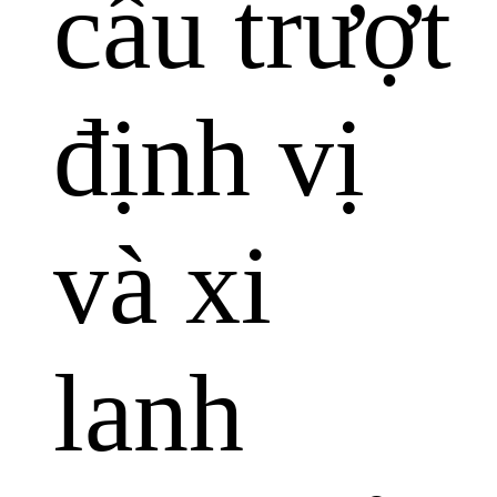
cầu trượt
định vị
và xi
lanh