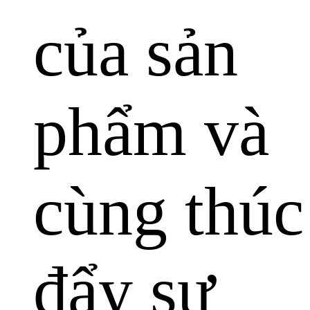
của sản
phẩm và
cùng thúc
đẩy sự