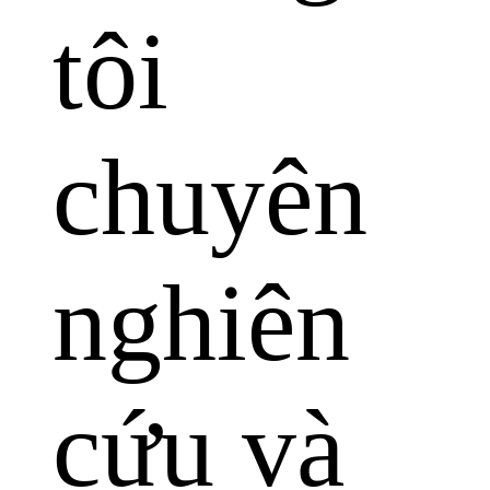
tôi
chuyên
nghiên
cứu và