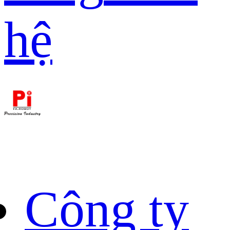
hệ
Công ty